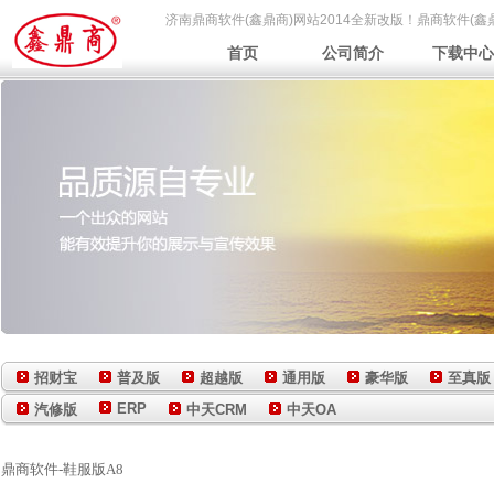
济南鼎商软件(鑫鼎商)网站2014全新改版！鼎商软件(鑫鼎
首页
公司简介
下载中心
招财宝
普及版
超越版
通用版
豪华版
至真版
ERP
汽修版
中天CRM
中天OA
鼎商软件-鞋服版A8