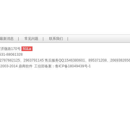
最新消息
|
常见问题
|
联系我们
|
济微路170号
51La
1-88061328
87662125、2963791145 售后服务QQ:1546380601、895371208、206938265
t @ 2003-2014 鼎商软件 工信部备案：
鲁ICP备18049439号-1